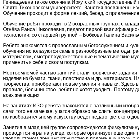
Геннадьевна также окончила Иркутский государственный 
Свято-Тихоновском университете. Занятия посвящены изу
Обучение проходит в форме лекций, бесед, с привлечен
Обучение ребят проходит в 2 возрастных группах: с мла
Огнёва Раиса Николаевна, педагог первой квалификацио
технологии; со старшей группой – Бобкова Галина Василь
Ребята знакомятся с православным богослужением и куль
обучения используются самые разнообразные методы: расс
материалом, смотрят художественные и тематические му
применить к себе и своим поступкам.
Неотъемлемой частью занятий стали творческие задания п
изделия из бумаги, ткани, пластилина и др. материалов. 
творчества, приобретают новые умения и навыки. Здесь в
правило, большинство ребят не хотят уходить. Поэтому д
всех желающих.
На занятиях ИЗО ребята знакомятся с различными изобра
сами того не замечая, учатся образно мыслить, концент
по изобразительному искусству ведет педагог детского 
Занятия в младшей группе сопровождаются физкультмину
проводятся игры на улице, которые организует еще один
удовольствием принимают участие в подвижных играх, а о